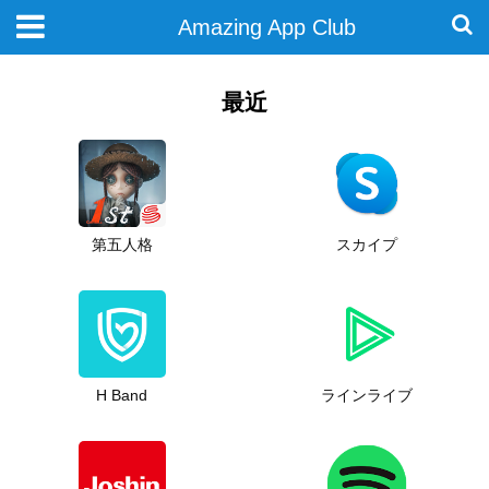
Amazing App Club
最近
第五人格
スカイプ
H Band
ラインライブ